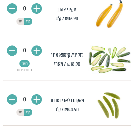
0
זוקיני צהוב
₪16.90
/ ק"ג
ק"ג
יח'
0
זוקיני/ קישוא מיני
₪18.90
/ מארז
מארז
כ-10 יחידות
0
פאקוס בלאדי מובחר
₪44.90
/ ק"ג
ק"ג
יח'