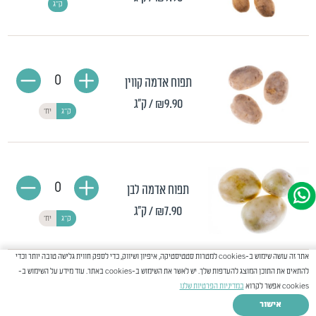
ק"ג
0
תפוח אדמה קווין
₪9.90
/ ק"ג
ק"ג
יח'
0
תפוח אדמה לבן
₪7.90
/ ק"ג
ק"ג
יח'
אתר זה עושה שימוש ב-cookies למטרות סטטיסטיקה, איפיון ושיווק, כדי לספק חווית גלישה טובה יותר וכדי
להתאים את התוכן המוצג להעדפות שלך. יש לאשר את השימוש ב-cookies באתר. עוד מידע על השימוש ב-
cookies אפשר לקרוא
במדיניות הפרטיות שלנו
0
תפוח אדמה אדום
אישור