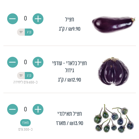
0
חציל
₪9.90
/ ק"ג
ק"ג
יח'
0
חציל בלאדי - עודפי
גידול
ק"ג
יח'
₪12.90
/ ק"ג
כ-650 גרם ליחידה
0
חציל תאילנדי
₪13.90
/ מארז
מארז
כ-300 גרם