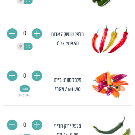
ק"ג
יח'
0
פלפל שושקה אדום
₪19.90
/ ק"ג
ק"ג
יח'
0
פלפל סוויט בייט
₪11.90
/ מארז
מארז
כ-250 גרם
0
פלפל ירוק חריף