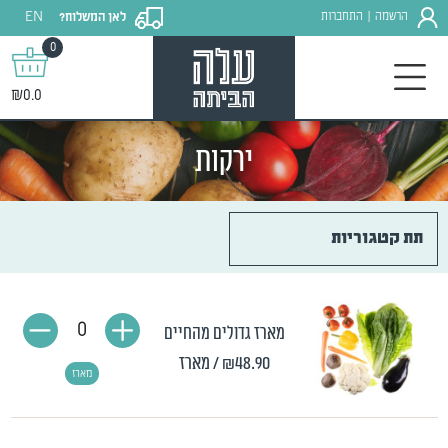
EN
הרשמה
התחברות
לאן המשלוח?
|
0
₪0.0
ירקות
תת קטגוריות
0
מארז גדולים מהחיים
₪48.90
/ מארז
מארז