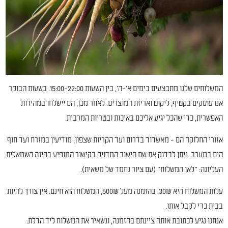
המשלוחים שלנו מתבצעים בימים א'-ה', בין השעות 15:00-22:00. בשעות הבוקר
אנו עוסקים בקטיף, ליקוט ואריזת המוצרים. לאחר מכן, הם יישלחו במהירות
האפשרית, כדי שהכל יגיע אליכם באיכות ובטריות המרבית.
אזורי החלוקה הם - מאשדוד בדרום ועד הקריות שצפון, מודיעין במזרח ועד חוף
הים במערב. ניתן לבדוק את שם הישוב המדויק בקישור המופיע בפינה השמאלית
העליונה: "לאן המשלוח" (עם ציור נחמד של משאית).
עלות המשלוח היא 30₪. בהזמנה מעל 500₪, המשלוח הוא חינם. אין צורך להיות
בבית כדי לקבל אותו.
אנחנו נגיע לכתובת אותה ציינתם בהזמנה, ונשאיר את המשלוח ליד הדלת.