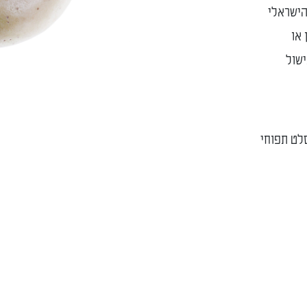
הישראלי
 או
שול
סלט תפוחי