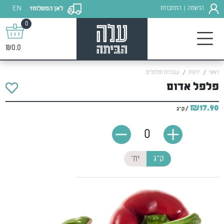
EN
הרשמה
התחברות
לאן המשלוח?
|
0
₪0.0
ראשי
ירקות
עגבניות ופלפלים
פלפל אדום
₪17.90
/ ק"ג
0
ק"ג
יח'