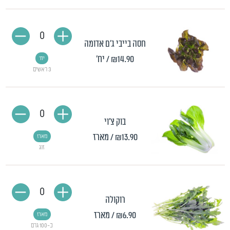
0
חסה בייבי ג'ם אדומה
₪14.90
/ יח'
יח'
3 ראשים
0
בוק צ'וי
₪13.90
/ מארז
מארז
זוג
0
רוקולה
₪6.90
/ מארז
מארז
כ-100 גרם