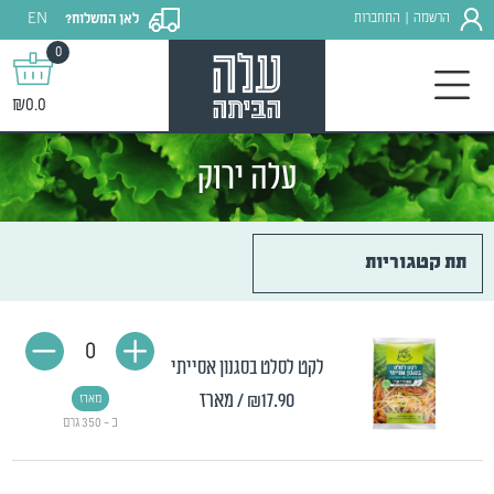
EN
הרשמה
התחברות
לאן המשלוח?
|
0
₪0.0
עלה ירוק
תת קטגוריות
0
לקט לסלט בסגנון אסייתי
₪17.90
/ מארז
מארז
כ - 350 גרם