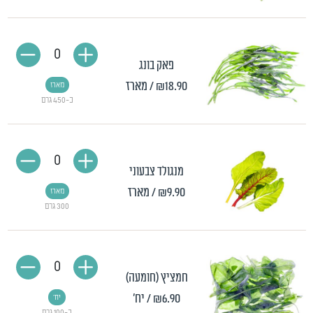
0
פאק בונג
₪18.90
/ מארז
מארז
כ-450 גרם
0
מנגולד צבעוני
₪9.90
/ מארז
מארז
300 גרם
0
חמציץ (חומעה)
₪6.90
/ יח'
יח'
כ-100 גרם