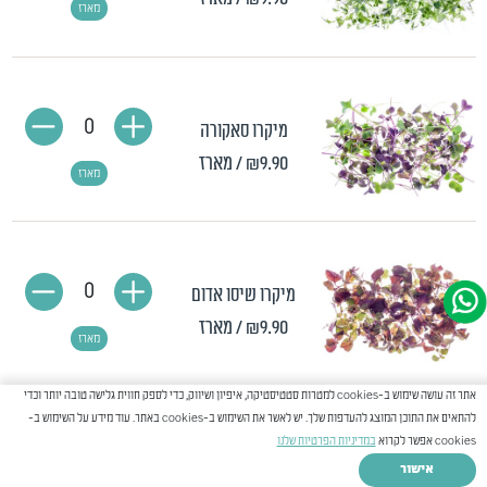
מארז
0
מיקרו סאקורה
₪9.90
/ מארז
מארז
0
מיקרו שיסו אדום
₪9.90
/ מארז
מארז
אתר זה עושה שימוש ב-cookies למטרות סטטיסטיקה, איפיון ושיווק, כדי לספק חווית גלישה טובה יותר וכדי
להתאים את התוכן המוצג להעדפות שלך. יש לאשר את השימוש ב-cookies באתר. עוד מידע על השימוש ב-
cookies אפשר לקרוא
במדיניות הפרטיות שלנו
0
מיקרו פטרוזיליה
אישור