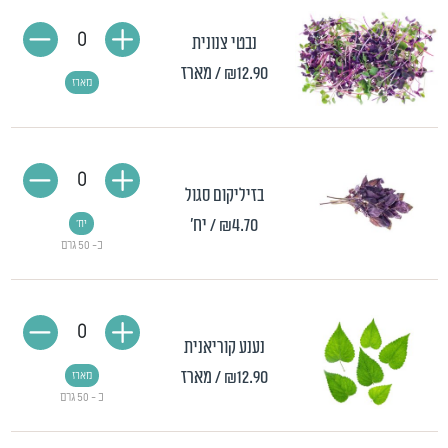
0
נבטי צנונית
₪12.90
/ מארז
מארז
0
בזיליקום סגול
₪4.70
/ יח'
יח'
כ- 50 גרם
0
נענע קוריאנית
₪12.90
/ מארז
מארז
כ - 50 גרם