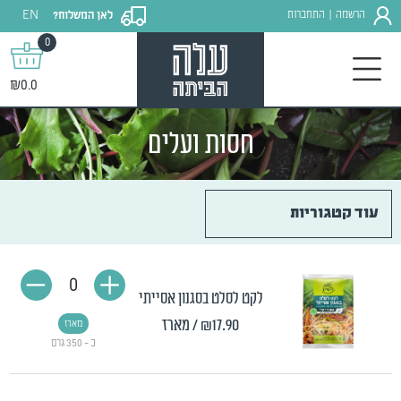
EN
הרשמה
התחברות
לאן המשלוח?
|
0
₪0.0
חסות ועלים
עוד קטגוריות
0
לקט לסלט בסגנון אסייתי
₪17.90
/ מארז
מארז
כ - 350 גרם