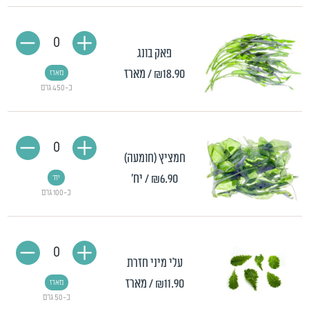
0
פאק בונג
₪18.90
/ מארז
מארז
כ-450 גרם
0
חמציץ (חומעה)
₪6.90
/ יח'
יח'
כ-100 גרם
0
עלי מיני חזרת
₪11.90
/ מארז
מארז
כ-50 גרם