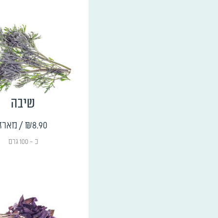
שיבה
₪8.90
/ מארז
כ - 100 גרם