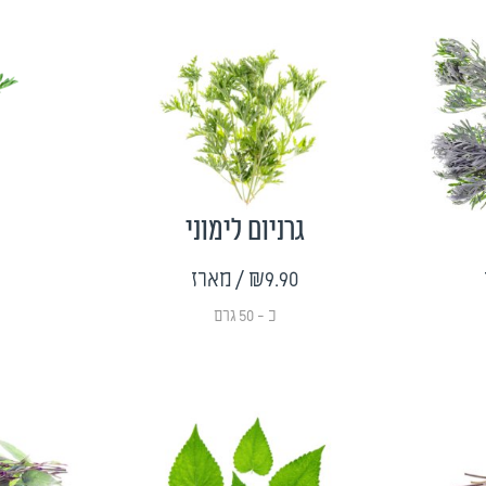
גרניום לימוני
₪9.90
/ מארז
כ - 50 גרם