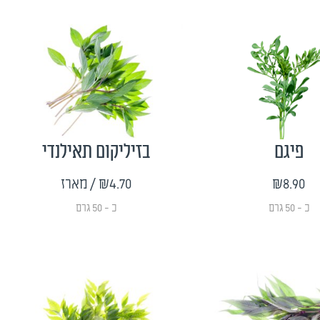
פיגם
בזיליקום תאילנדי
₪8.90
₪4.70
/ מארז
כ - 50 גרם
כ - 50 גרם