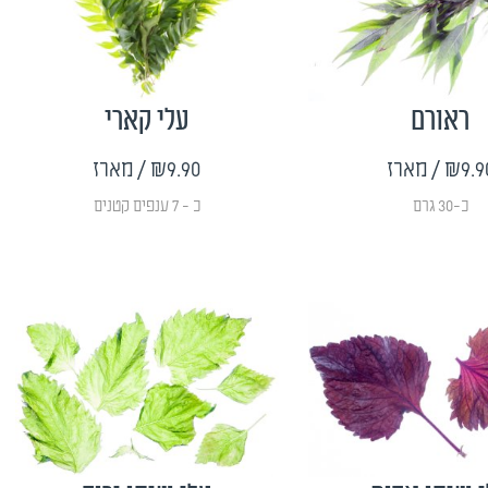
ראורם
עלי קארי
₪9.9
/ מארז
₪9.90
/ מארז
כ-30 גרם
כ - 7 ענפים קטנים