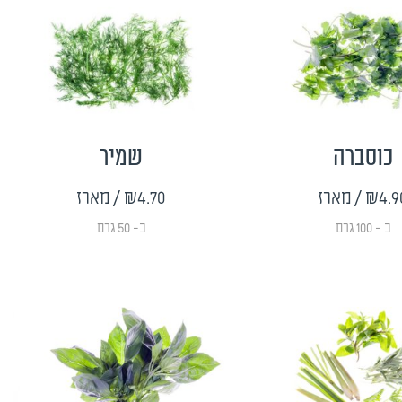
כוסברה
שמיר
₪4.9
/ מארז
₪4.70
/ מארז
כ - 100 גרם
כ- 50 גרם