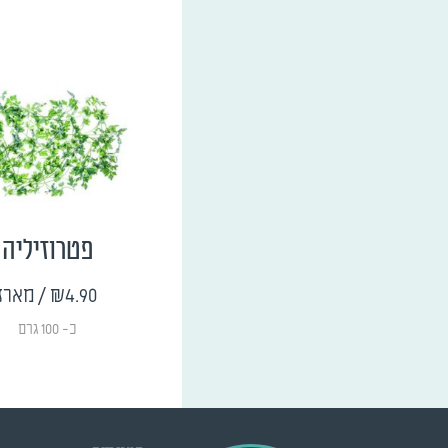
פטרוזיליה
₪4.90
/ מארז
כ- 100 גרם