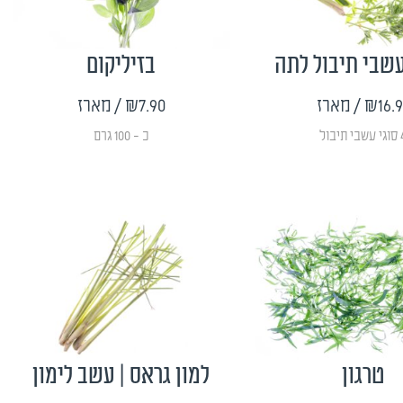
שבי תיבול לתה
בזיליקום
₪16.
/ מארז
₪7.90
/ מארז
תיבול
כ - 100 גרם
טרגון
למון גראס | עשב לימון