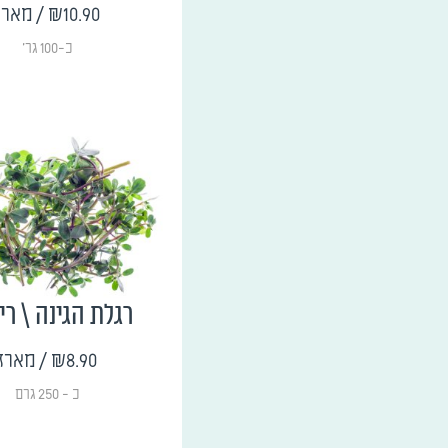
₪10.90
/ מארז
כ-100 גר'
רגלת הגינה \ רי
₪8.90
/ מארז
כ - 250 גרם