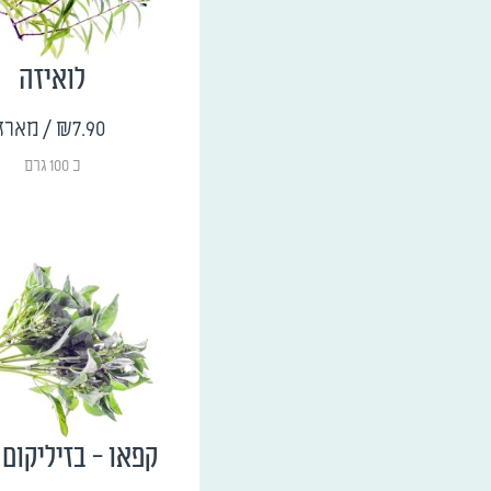
לואיזה
₪7.90
/ מארז
כ 100 גרם
קפאו - בזיליקום