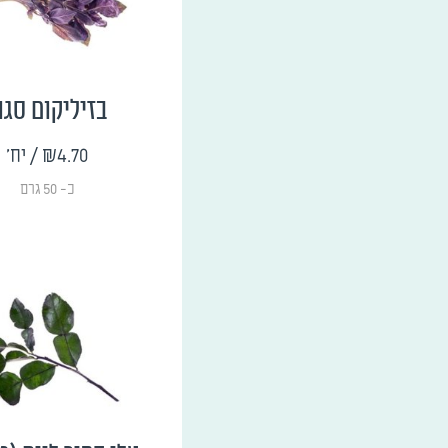
בזיליקום סגו
₪4.70
/ יח'
כ- 50 גרם