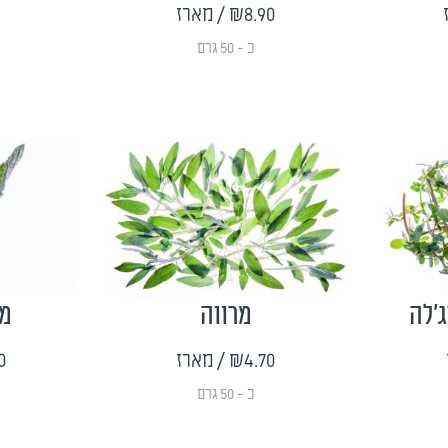
₪8.90
/ מארז
כ - 50 גרם
ג'לה
מרווה
מנ
₪4.70
/ מארז
0
כ - 50 גרם