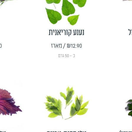
ל
נענע קוריאנית
₪12.90
/ מארז
0
כ - 50 גרם