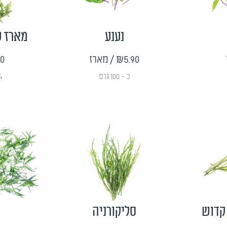
נענע
מארז ע
₪5.90
/ מארז
90
כ - 100 גרם
4 סוגי עשבי 
 קדוש
סליקורניה