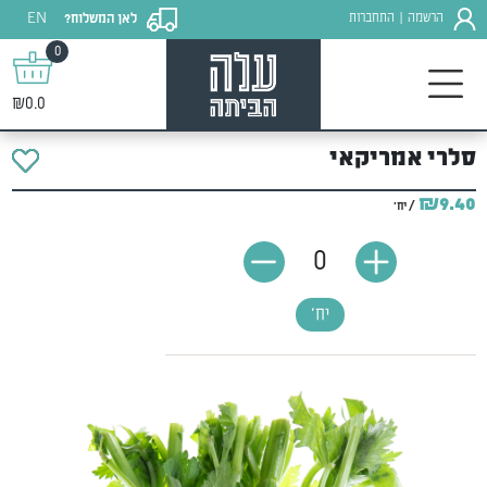
EN
הרשמה
התחברות
לאן המשלוח?
|
0
₪0.0
סלרי אמריקאי
₪9.40
/ יח'
0
יח'