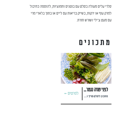
סלרי עלים מעולה בסלט עם בוטנים וחמוציות, להוספה כתיבול
למרק עוף או ירקות, בשייק בריאות עם ליים או בתוך בלאדי מרי
עם מעט צ'ילי ושורש חזרת.
מתכונים
לפני שזה נגמר: האפונות הכי טריות עכשיו
לפרטים >
מתכון לסלט פריך ורענן של #talmeiri_keto