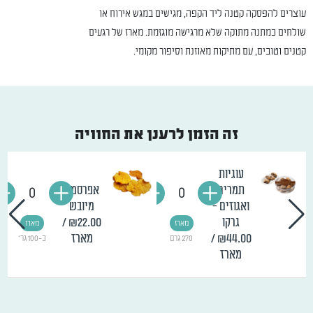
עוצרים להפסקה קטנה ליד הקפה, מגישים במגש אירוח או
שולחים כמתנה מתוקה שלא מרגישה מוגזמת. מארז של רגעים
קטנים וטובים, עם מתיקות מאוזנת וסיפור מקומי.
זה הזמן לרענן את החוויה
עוגיות
תמרים
אפרסמון
0
0
ואגוזים -
מיובש
גרקו
₪22.00
/
מארז
מארז
₪44.00
/
מארז
270 גרם
כ-100 גר'
מארז