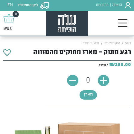
EN
הרשמה
התחברות
לאן המשלוח?
|
0
₪0.0
ראשי
שוק האיכרים
חדש על המדף
רגע מתוק – מארז מתוקים מהמזווה
₪288.00
/ מארז
0
מארז