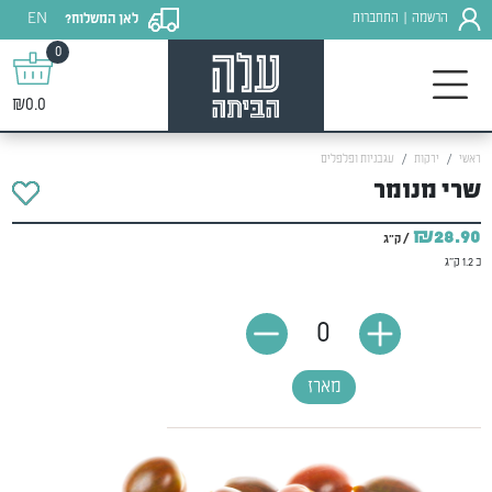
EN
הרשמה
התחברות
לאן המשלוח?
|
0
₪0.0
ראשי
ירקות
עגבניות ופלפלים
שרי מנומר
₪28.90
/ ק"ג
כ 1.2 ק"ג
0
מארז