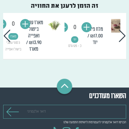
זה הזמן לרענן את החוויה
מארז עשבי
0
0
מלח פיות
בישול
₪17.00
/
ואפייה
מארז
יח'
יח'
₪13.90
/
3 סוגי עשבי
כ - 125 גרם
מארז
בישול ואפייה
השארו מעודכנים
דואר אלקטרוני
הכניסו דואר אלקטרוני להצטרפות לרשימת התפוצה שלנו