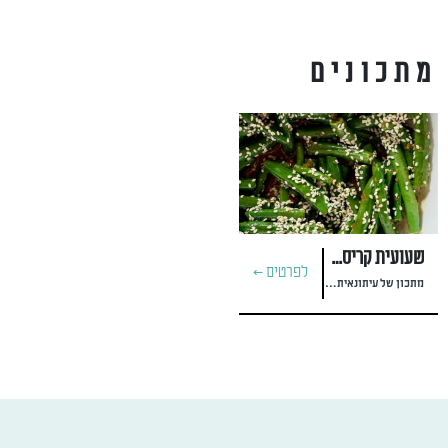
מתכונים
שעועית קריספית ברוטב אוממי
לפרטים >
מתכון של עיתונאית האוכל יעל רייף #yael.reif