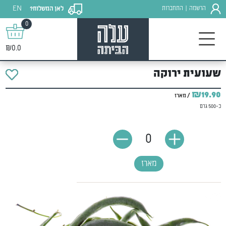
EN
הרשמה
התחברות
לאן המשלוח?
|
0
₪0.0
שעועית ירוקה
₪19.90
/ מארז
כ-500 גרם
0
מארז