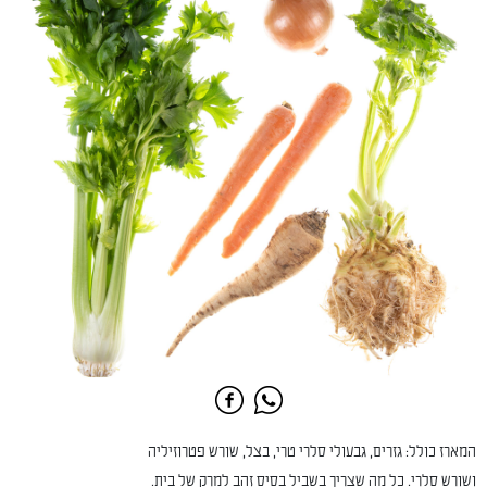
המארז כולל: גזרים, גבעולי סלרי טרי, בצל, שורש פטרוזיליה
ושורש סלרי. כל מה שצריך בשביל בסיס זהב למרק של בית.