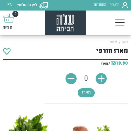
EN
הרשמה
התחברות
לאן המשלוח?
|
0
₪0.0
ראשי
ירקות
מארז חורפי
₪19.90
/ מארז
0
מארז