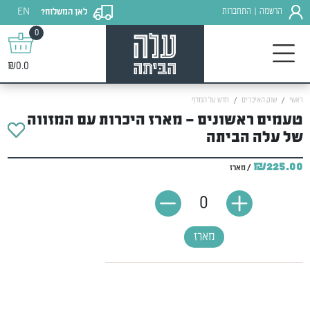
EN
הרשמה
התחברות
לאן המשלוח?
|
0
₪0.0
ראשי
שוק האיכרים
חדש על המדף
טעמים ראשונים – מארז היכרות עם המזווה
של עלה הביתה
₪225.00
/ מארז
0
מארז