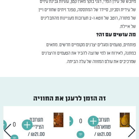
מיובש של עידן הפרי, דגני בוקר מארז קטן, עוגיות גבינת עיזים
של עידית וסביון, סיידר של המתססה, טפנד זיתים שחורים ויין
של פתורה, רוטב של זוטא ו-2 תערובות מעניינות מהתבלינים
של איילת.
מה עושים עם זה?
פותחים, טועמים ומגלים יצרנים מקומיים חדשים. מתאים
כמתנה, לאירוח או למי שרוצה להכיר את הטעמים והיצרנים
שמרכיבים את עולם המזווה של עלה הביתה.
זה הזמן לרענן את החוויה
תערובת
תערובת
0
0
שווארמה
הצידיים
/
₪21.00
/
₪21.00
יח'
יח'