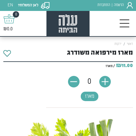
EN
הרשמה
התחברות
לאן המשלוח?
|
0
₪0.0
ראשי
ירקות
מארז מירפואה משודרג
₪11.00
/ מארז
0
מארז