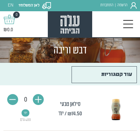
EN
הרשמה
התחברות
לאן המשלוח?
|
0
₪0.0
דבש וריבה
עוד קטגוריות
0
סילאן טבעי
₪14.50
/ יח'
יח'
400 גרם