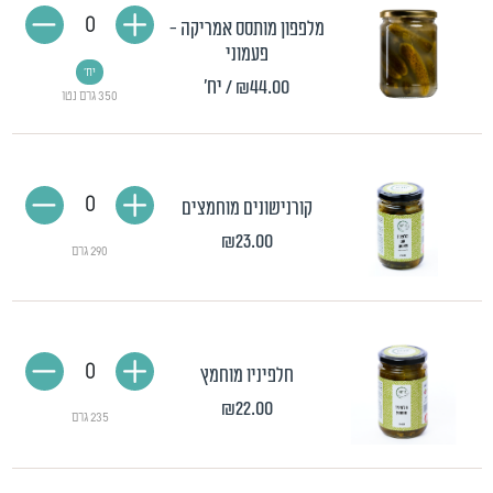
0
מלפפון מותסס אמריקה -
פעמוני
יח'
₪44.00
/ יח'
350 גרם נטו
0
קורנישונים מוחמצים
₪23.00
290 גרם
0
חלפיניו מוחמץ
₪22.00
235 גרם