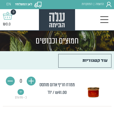
EN
הרשמה
התחברות
לאן המשלוח?
|
0
₪0.0
חמוצים וכבושים
עוד קטגוריות
0
ממרח חריף אדום מותסס
₪41.00
/ יח'
יח'
כ - 170 גרם