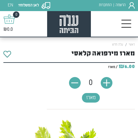
EN
הרשמה
התחברות
לאן המשלוח?
|
0
₪0.0
ראשי
עלה חדש
מארז מירפואה קלאסי
₪6.00
/ מארז
0
מארז