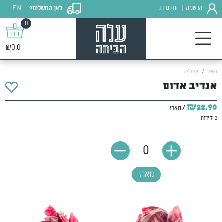
EN
הרשמה
התחברות
לאן המשלוח?
|
0
₪0.0
ראשי
איטליה
אנדיב אדום
₪22.90
/ מארז
2 יחידות
0
מארז