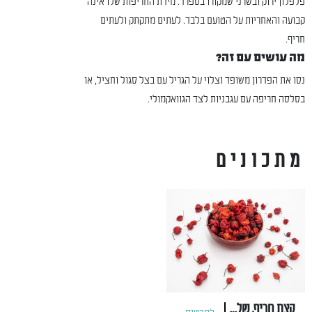
פלפלון ירוק ובשרני שמקורו בספרד. מידת החריפות שלו אינה
קבועה והאחריות על הטועם בלבד. לעתים מתקתק ולעתים
חריף.
מה עושים עם זה?
נסו את הפדרון משופד וצלוי על הגריל עם בצל סגול וחציל, או
בסלסה חריפה עם עגבניות לצד הגוואקמולי.
מתכונים
קצת חריף, שלא ישעמם