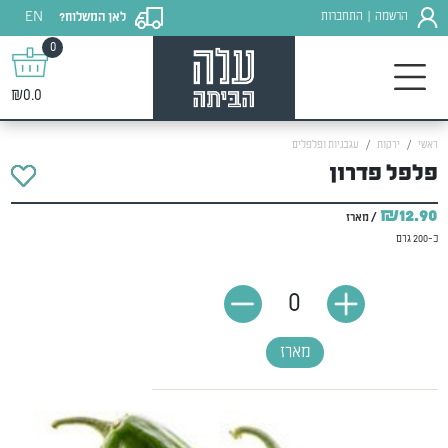
EN
הרשמה
התחברות
לאן המשלוח?
|
0
₪0.0
ראשי
ירקות
עגבניות ופלפלים
פלפל פדרון
₪12.90
/ מארז
כ-200 גרם
0
מארז