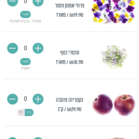
0
פרחי אמנון ותמר
₪19.90
/ מארז
מארז
מגשית - צבעים משתנים
0
סלסלי כסף
₪18.90
/ מארז
מארז
מגשית
0
נקטרינה צהובה
₪29.90
/ ק"ג
ק"ג
יח'