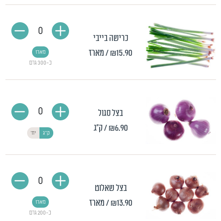
0
כרישה בייבי
₪15.90
/ מארז
מארז
כ-300 גרם
0
בצל סגול
₪6.90
/ ק"ג
ק"ג
יח'
0
בצל שאלוט
₪13.90
/ מארז
מארז
כ-200 גרם