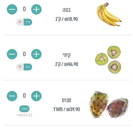
0
בננה
₪18.90
/ ק"ג
ק"ג
יח'
0
קיווי
₪46.90
/ ק"ג
ק"ג
יח'
0
סברס
₪39.90
/ מארז
מארז
כק"ג במארז