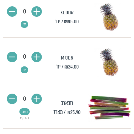
0
אננס XL
₪45.00
/ יח'
יח'
0
אננס M
₪24.00
/ יח'
יח'
0
רובארב
₪25.90
/ מארז
מארז
כ-1 ק"ג