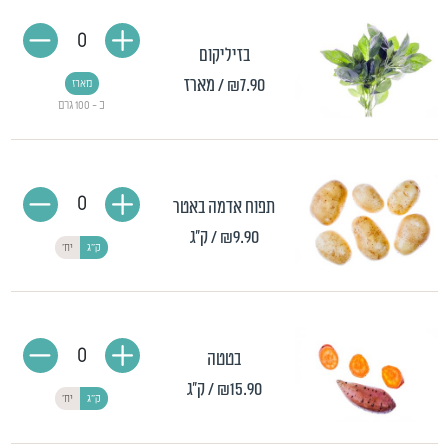
0
בזיליקום
₪7.90
/ מארז
מארז
כ - 100 גרם
0
תפוח אדמה באטר
₪9.90
/ ק"ג
ק"ג
יח'
0
בטטה
₪15.90
/ ק"ג
ק"ג
יח'