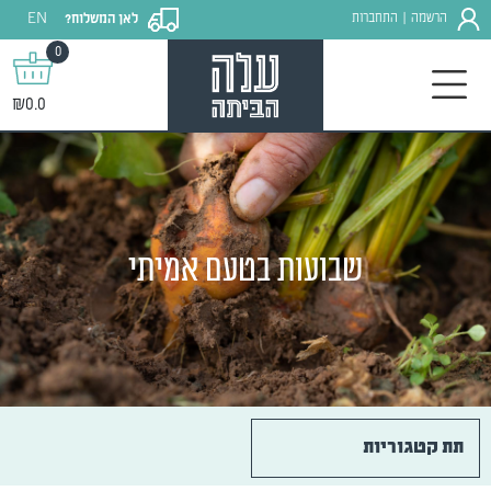
EN
הרשמה
התחברות
לאן המשלוח?
|
0
₪0.0
שבועות בטעם אמיתי
תת קטגוריות