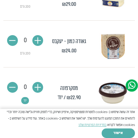
₪29.00
200 גרם
0
גאודה כמון - יעקבס
₪24.00
200 גרם
0
מסקרפונה
₪22.90
/ יח'
יח'
אתר זה עושה שימוש ב-cookies למטרות סטטיסטיקה, איפיון ושיווק, כדי לספק חווית גלישה טובה יותר וכדי
להתאים את התוכן המוצג להעדפות שלך. יש לאשר את השימוש ב-cookies באתר. עוד מידע על השימוש ב-
cookies אפשר לקרוא
במדיניות הפרטיות שלנו
0
אישור
ברי עזים - יעקבס