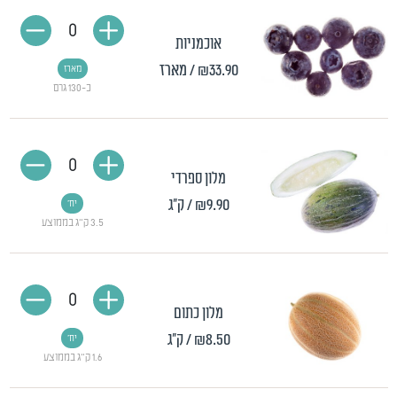
0
אוכמניות
₪33.90
/ מארז
מארז
כ-130 גרם
0
מלון ספרדי
₪9.90
/ ק"ג
יח'
3.5 ק"ג בממוצע
0
מלון כתום
₪8.50
/ ק"ג
יח'
1.6 ק"ג בממוצע