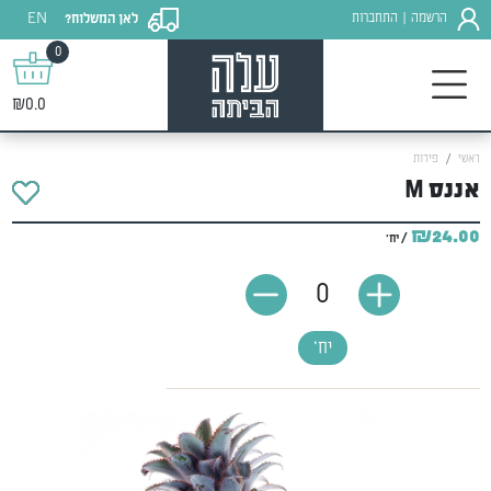
EN
הרשמה
התחברות
לאן המשלוח?
|
0
₪0.0
ראשי
פירות
אננס M
₪24.00
/ יח'
0
יח'