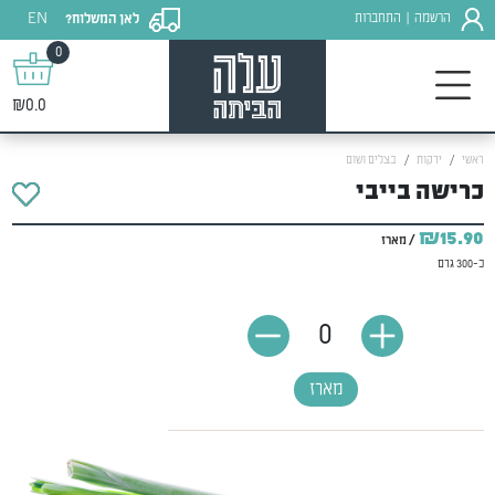
EN
הרשמה
התחברות
לאן המשלוח?
|
0
₪0.0
ראשי
ירקות
בצלים ושום
כרישה בייבי
₪15.90
/ מארז
כ-300 גרם
0
מארז