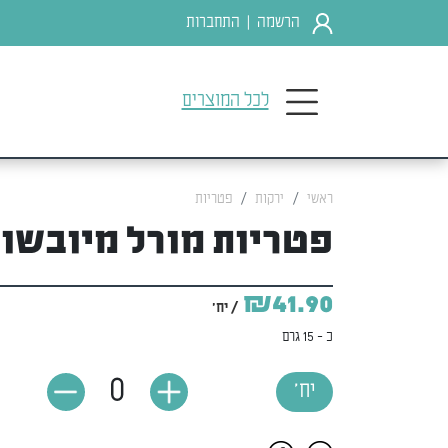
הרשמה
התחברות
|
לכל המוצרים
ראשי
ירקות
פטריות
פטריות מורל מיובשו
₪41.90
/ יח'
כ - 15 גרם
0
יח'