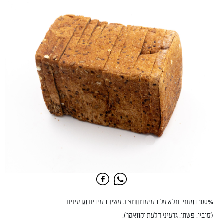
100% כוסמין מלא על בסיס מחמצת. עשיר בסיבים וגרעינים
(סובין, פשתן, גרעיני דלעת וקוואקר).