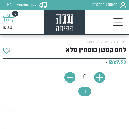
EN
הרשמה
התחברות
לאן המשלוח?
|
0
₪0.0
ראשי
שוק האיכרים
המאפיה
לחם קסטן כוסמין מלא
₪27.50
/ יח'
0
יח'