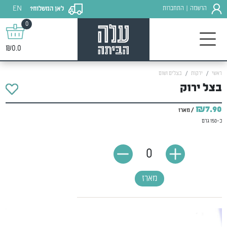
EN
הרשמה
התחברות
לאן המשלוח?
|
0
₪0.0
ראשי
ירקות
בצלים ושום
בצל ירוק
₪7.90
/ מארז
כ-150 גרם
0
מארז