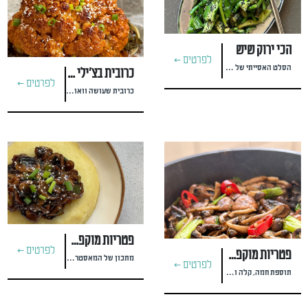
הכי ירוק שיש
לפרטים >
הסלט האסייתי של המאסטרית #גל מורן
כרובית בצ'ילי וחמאת בוטנים
לפרטים >
כרובית שעושה וואו גם בלי להתאמץ
פטריות מוקפצות ברוטב אסייתי על פירה
לפרטים >
פטריות מוקפצות בסגנון ים תיכוני
מתכון של המאסטר #dar_healthyway‬‬
לפרטים >
תוספת חמה, קלה וטעימה לכל רגע ביום