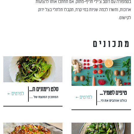
בטמפורה עם רוטב צ'ילי חריף-מתוק. אם תחתכו אותו לרצועות
ארוכות, ותשרו לכמה שניות במי קרח, תקבלו תלתלי בצל ירוק
לקישוט.
מתכונים
סלט רימונים חגיגי לחג וקל להכנה
טיפים לשמירת הירקות
לפרטים >
לפרטים >
המתכון המנצח של טל מאירי - בישול קטוגני ודל פחמימה
כולנו אוהבים את הירקות שלנו טריים וטעימים, אבל איך גורמים לירקות להאריך ימים במקרר ולהישאר טעימים? קבלו טיפים של אלופים: