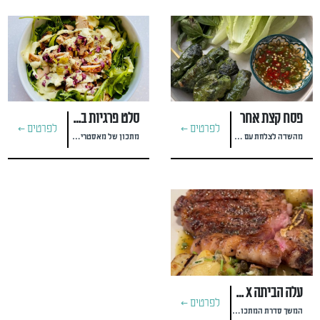
פסח קצת אחר
סלט פרגיות ברוטב אבוקדו
לפרטים >
לפרטים >
מהשדה לצלחת עם טוויסט אסייתי #nadav_geller
מתכון של מאסטרית הקיטו #talmeiri_keto
עלה הביתה x מסעדת חוות צוק
לפרטים >
המשך סדרת המתכונים עם השף אסף שנער | עצמאות