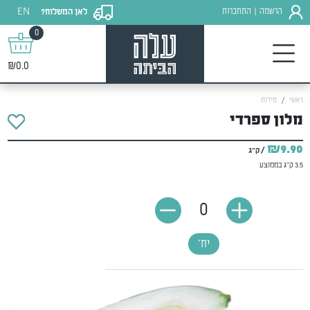
EN
הרשמה
התחברות
לאן המשלוח?
|
0
₪0.0
ראשי
פירות
מלון ספרדי
₪9.90
/ ק"ג
3.5 ק"ג בממוצע
0
יח'