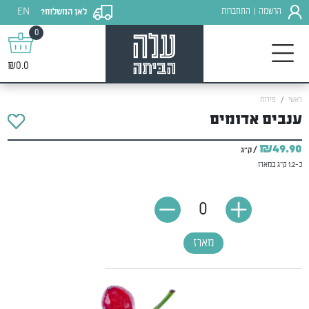
EN
הרשמה
התחברות
לאן המשלוח?
|
0
₪0.0
ראשי
פירות
ענבים אדומים
₪49.90
/ ק"ג
כ-1.2 ק"ג במארז
0
מארז