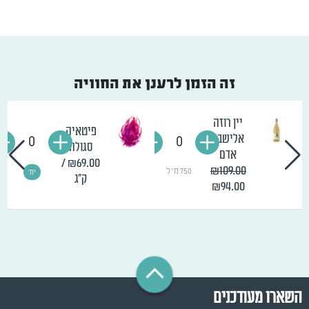
זה הזמן לרענן את החוויה
יין רוזה
פיטאיה
אלישבע
0
0
סגולה
אדם
/
₪69.00
₪109.00
750 מ"ל
יח'
ק"ג
₪94.00
השארו מעודכנים