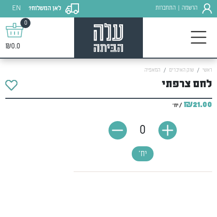
EN
הרשמה
התחברות
לאן המשלוח?
|
0
₪0.0
ראשי
שוק האיכרים
המאפיה
לחם צרפתי
₪21.00
/ יח'
0
יח'