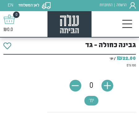
EN
הרשמה
התחברות
לאן המשלוח?
|
0
₪0.0
גבינה כחולה - גד
₪22.00
/ יח'
100 גרם
0
יח'