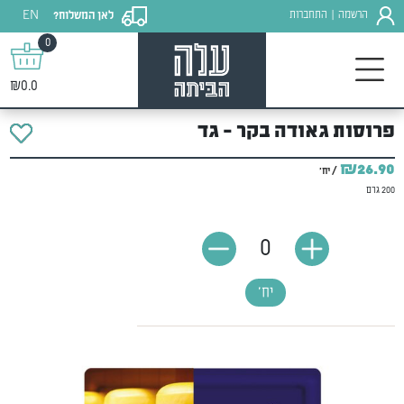
EN
הרשמה
התחברות
לאן המשלוח?
|
0
₪0.0
פרוסות גאודה בקר - גד
₪26.90
/ יח'
200 גרם
0
יח'