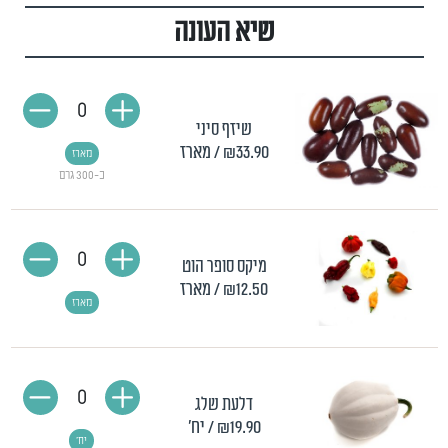
שיא העונה
0
שיזף סיני
₪33.90
/ מארז
מארז
כ-300 גרם
0
מיקס סופר הוט
₪12.50
/ מארז
מארז
0
דלעת שלג
₪19.90
/ יח'
יח'