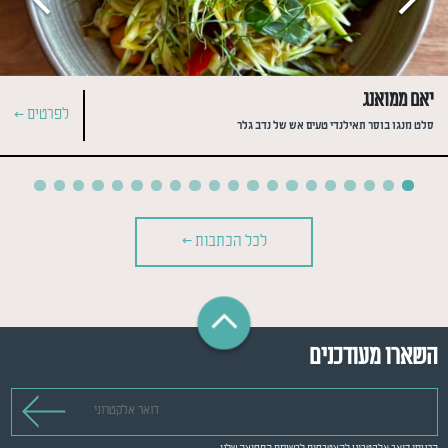
יאם ממואנג
לפרטים >
סלט מנגו בוסר תאילנדי טעים אש של נדב גלר
לכל הכתבות >
השארו מעודכנים
דואר אלקטרוני