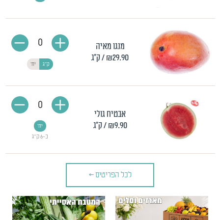
0
מנגו מאיה
₪29.90
/ ק"ג
ק"ג
יח'
0
אבטיח גולי
₪9.90
/ ק"ג
יח'
כ-6 ק"ג
לכל הפריטים
>