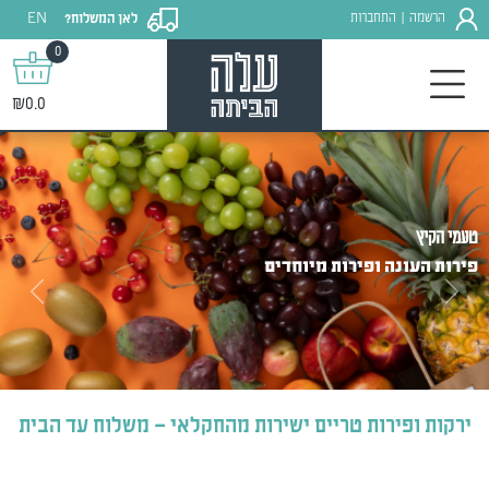
EN
הרשמה
התחברות
לאן המשלוח?
|
0
₪0.0
טעמי הקיץ
פירות העונה ופירות מיוחדים
Next
Previous
ירקות ופירות טריים ישירות מהחקלאי – משלוח עד הבית