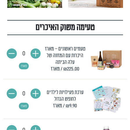
טעימה משוק האיכרים
טעמים ראשונים – מארז
0
היכרות עם המזווה של
עלה הביתה
מארז
₪225.00
/ מארז
ערכת פעילויות לילדים
0
לחופש הגדול
₪9.90
/ מארז
מארז