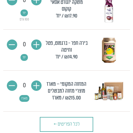
0
משקה יוגורט אסאי
קוקוס
יח'
₪17.90
/ יח'
100 גרם
בירה חפר - ברגמוט, פטל
0
וחיטה
₪14.90
/ יח'
יח'
המזווה המקומי – מארז
0
מוצרי מזווה למבשלים
₪215.00
/ מארז
מארז
לכל הפריטים
>