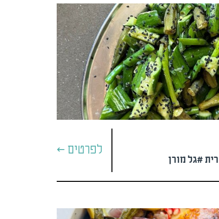
לפרטים >
ת #גל מורן