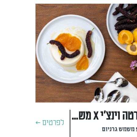
עלה הביתה x רוברטה וינצ'י x משק יעקבס
לפרטים >
 משמש גרניום