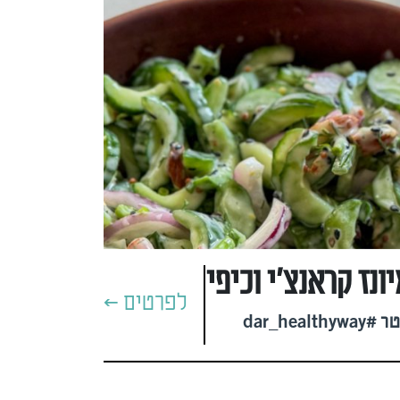
נז קראנצ'י וכיפי
לפרטים >
dar_he