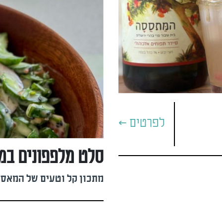
לפרטים >
סלט מלפפונים במיו
מתכון קל וטעים של המאסטר #althyway