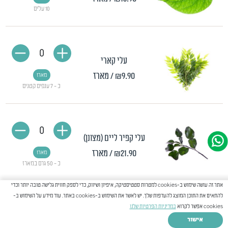
10 עלים
0
עלי קארי
₪9.90
/ מארז
מארז
כ - 7 ענפים קטנים
0
עלי קפיר ליים (מצונן)
₪21.90
/ מארז
מארז
כ - 50 גרם במארז
אתר זה עושה שימוש ב-cookies למטרות סטטיסטיקה, איפיון ושיווק, כדי לספק חווית גלישה טובה יותר וכדי
להתאים את התוכן המוצג להעדפות שלך. יש לאשר את השימוש ב-cookies באתר. עוד מידע על השימוש ב-
0
cookies אפשר לקרוא
במדיניות הפרטיות שלנו
עשב חיטה
אישור