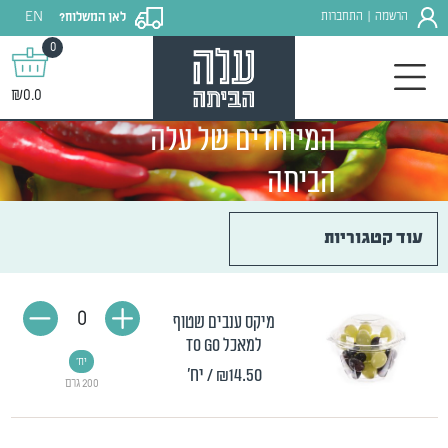
EN
הרשמה
התחברות
לאן המשלוח?
|
0
₪0.0
המיוחדים של עלה
הביתה
עוד קטגוריות
0
מיקס ענבים שטוף
למאכל TO GO
יח'
₪14.50
/ יח'
200 גרם