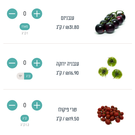
0
עגבניום
₪31.80
/ ק"ג
מארז
1 ק״ג
0
עגבניה ירוקה
₪16.90
/ ק"ג
ק"ג
יח'
0
שרי פיקולו
₪19.50
/ ק"ג
ק"ג
1.2 ק"ג