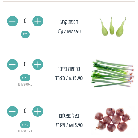
0
דלעת קרע
₪27.90
/ ק"ג
ק"ג
0
כרישה בייבי
₪15.90
/ מארז
מארז
כ-300 גרם
0
בצל שאלוט
₪13.90
/ מארז
מארז
כ-200 גרם