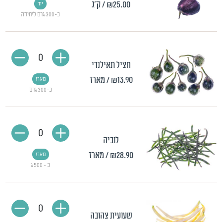
₪25.00
/ ק"ג
יח'
כ-300 גרם ליחידה
0
חציל תאילנדי
₪13.90
/ מארז
מארז
כ-300 גרם
0
לוביה
₪28.90
/ מארז
מארז
כ - 500 ג
0
שעועית צהובה