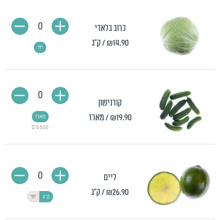
0
כרוב בלאדי
₪14.90
/ ק"ג
יח'
0
קורנישון
₪19.90
/ מארז
מארז
500 גרם
0
ליים
₪26.90
/ ק"ג
ק"ג
יח'