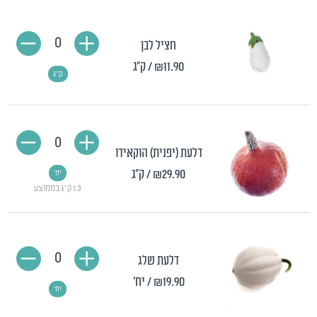
0
חציל לבן
₪11.90
/ ק"ג
ק"ג
0
דלעת (יפנית) הוקאידו
₪29.90
/ ק"ג
יח'
1.3 ק"ג בממוצע
0
דלעת שלג
₪19.90
/ יח'
יח'