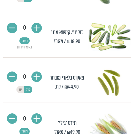
0
זוקיני/ קישוא מיני
₪18.90
/ מארז
מארז
כ-10 יחידות
0
פאקוס בלאדי מובחר
₪44.90
/ ק"ג
ק"ג
יח'
0
תירס "גילי"
₪19.90
/ מארז
מארז