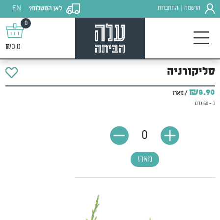
EN
הרשמה
התחברות
לאן המשלוח?
|
0
₪0.0
סליקורניה
₪8.90
/ מארז
כ - 50 גרם
0
מארז