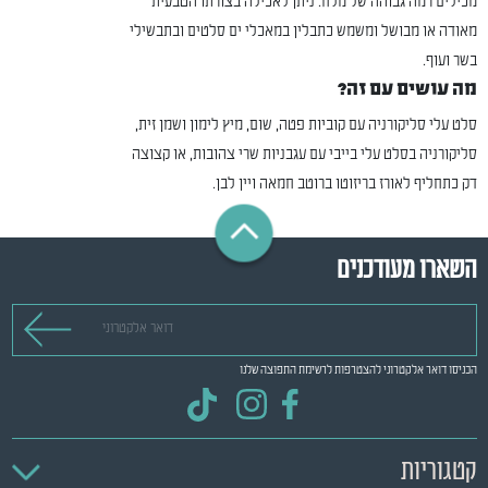
מכילים רמה גבוהה של מלח. ניתן לאכילה בצורתו הטבעית
מאודה או מבושל ומשמש כתבלין במאכלי ים סלטים ובתבשילי
בשר ועוף.
מה עושים עם זה?
סלט עלי סליקורניה עם קוביות פטה, שום, מיץ לימון ושמן זית,
סליקורניה בסלט עלי בייבי עם עגבניות שרי צהובות, או קצוצה
דק כתחליף לאורז בריזוטו ברוטב חמאה ויין לבן.
השארו מעודכנים
דואר אלקטרוני
הכניסו דואר אלקטרוני להצטרפות לרשימת התפוצה שלנו
קטגוריות