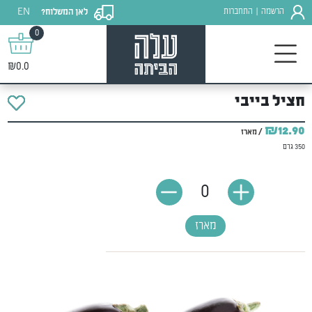
EN
הרשמה
התחברות
לאן המשלוח?
|
0
₪0.0
חציל בייבי
₪12.90
/ מארז
350 גרם
0
מארז