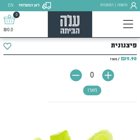
EN
הרשמה
התחברות
לאן המשלוח?
|
0
₪0.0
פיצנונית
₪9.90
/ מארז
0
מארז