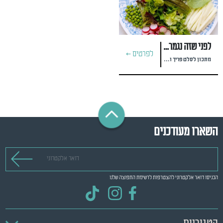
לפני שזה נגמר: האפונות הכי טריות עכשיו
לפרטים >
מתכון לסלט פריך ורענן של #talmeiri_keto
השארו מעודכנים
דואר אלקטרוני
הכניסו דואר אלקטרוני להצטרפות לרשימת התפוצה שלנו