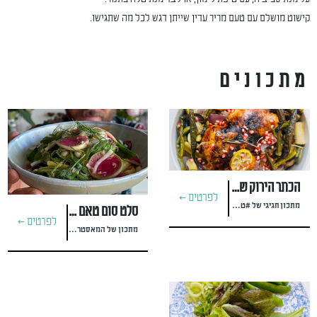
קישוט מושלם עם טעם מריר עדין שייתן דגש לכל מה שתגישו.
מתכונים
הכתר הירוק של ראש השנה
לפרטים >
מתכון חגיגי של #טל מאירי
סלט סום טאם מרענן לשבועות קצת אחר
לפרטים >
מתכון של המאסטר #nadav_geller