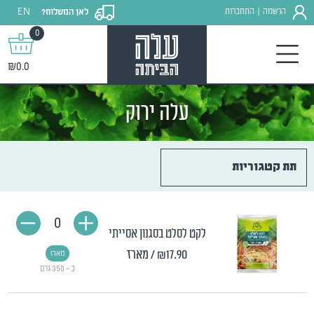
EN
הרשמה
התחברות
לאן המשלוח?
|
0
₪0.0
עלה ירוק
תת קטגוריות
0
לקט לסלט בסגנון אסייתי
₪17.90
/ מארז
מארז
כ - 350 גרם