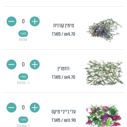
0
טימין קורנית
₪4.70
/ מארז
מארז
50 גרם
0
רוזמרין
₪4.70
/ מארז
מארז
כ - 50 גרם
0
עלי בייבי מיקס
₪11.90
/ מארז
מארז
כ-200 גרם