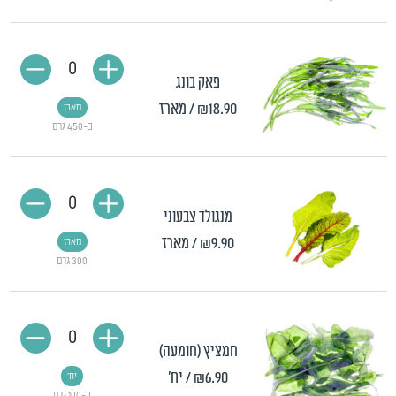
0
פאק בונג
₪18.90
/ מארז
מארז
כ-450 גרם
0
מנגולד צבעוני
₪9.90
/ מארז
מארז
300 גרם
0
חמציץ (חומעה)
₪6.90
/ יח'
יח'
כ-100 גרם