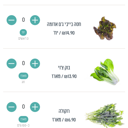
0
חסה בייבי ג'ם אדומה
₪14.90
/ יח'
יח'
3 ראשים
0
בוק צ'וי
₪13.90
/ מארז
מארז
זוג
0
רוקולה
₪6.90
/ מארז
מארז
כ-100 גרם