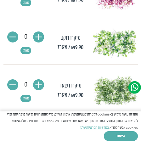
מארז
0
מיקרו רוקט
₪9.90
/ מארז
מארז
0
מיקרו רשאד
₪9.90
/ מארז
מארז
אתר זה עושה שימוש ב-cookies למטרות סטטיסטיקה, איפיון ושיווק, כדי לספק חווית גלישה טובה יותר וכדי
להתאים את התוכן המוצג להעדפות שלך. יש לאשר את השימוש ב-cookies באתר. עוד מידע על השימוש ב-
cookies אפשר לקרוא
במדיניות הפרטיות שלנו
0
מיקרו מיזונה ירוקה
אישור