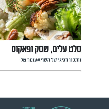
סלט עלים, שסק ופאקוס
מתכון חגיגי של השף #עומר טל
קטגוריות