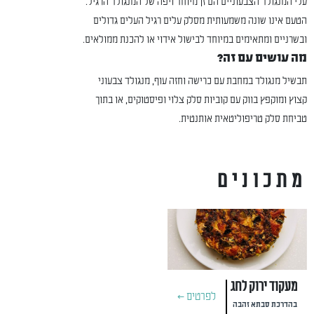
עלי המנגולד הצבעוניים הם זן מיוחד ויפה של המנגולד הרגיל.
הטעם אינו שונה משמעותית מסלק עלים רגיל העלים גדולים
ובשרניים ומתאימים במיוחד לבישול אידוי או להכנת ממולאים.
מה עושים עם זה?
תבשיל מנגולד במחבת עם כרישה וחזה עוף, מנגולד צבעוני
קצוץ ומוקפץ בווק עם קוביות סלק צלוי ופיסטוקים, או בתוך
טביחת סלק טריפוליטאית אותנטית.
מתכונים
מעקוד ירוק לחג
לפרטים >
בהדרכת סבתא זהבה