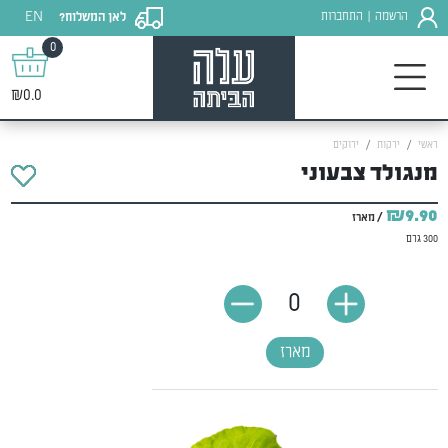
EN
הרשמה
התחברות
לאן המשלוח?
|
0
₪0.0
ראשי
ירקות
ירוקים
מנגולד צבעוני
₪9.90
/ מארז
300 גרם
0
מארז