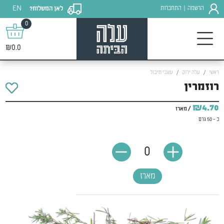
EN
הרשמה
התחברות
לאן המשלוח?
|
0
₪0.0
ראשי
עלה ירוק
עשבי תיבול
רוזמרין
₪4.70
/ מארז
כ - 50 גרם
0
מארז