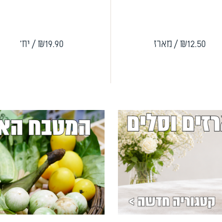
₪12.50
/ מארז
₪19.90
/ יח'