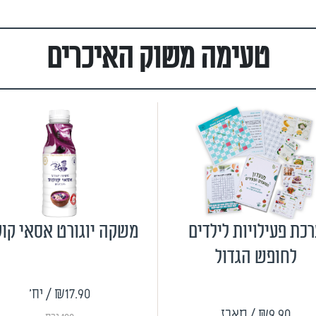
טעימה משוק האיכרים
כת פעילויות לילדים
משקה יוגורט אסאי קוק
לחופש הגדול
₪17.90
/ יח'
₪9.90
/ מארז