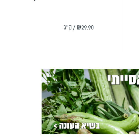
.90
₪29.90
/ ק"ג