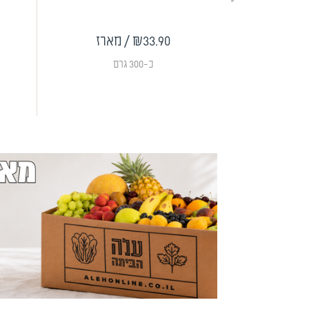
₪33.90
/ מארז
כ-300 גרם