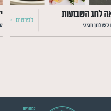
 לחג השבועות
י
לפרטים >
לשולחן חגיגי
קטגוריות