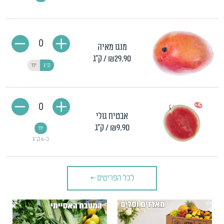
0
מנגו מאיה
₪29.90
/ ק"ג
ק"ג
יח'
0
אבטיח גולי
₪9.90
/ ק"ג
יח'
כ-6 ק"ג
לכל הפריטים
>