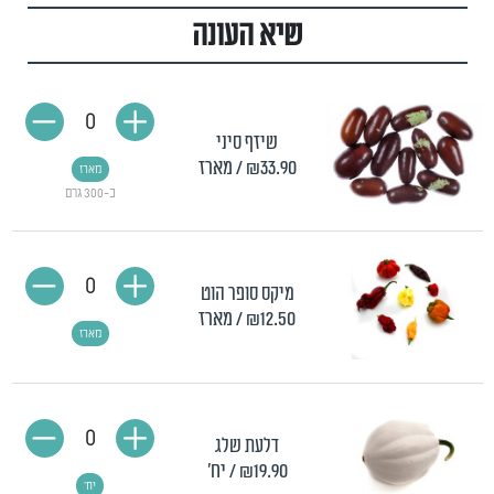
שיא העונה
0
שיזף סיני
₪33.90
/ מארז
מארז
כ-300 גרם
0
מיקס סופר הוט
₪12.50
/ מארז
מארז
0
דלעת שלג
₪19.90
/ יח'
יח'