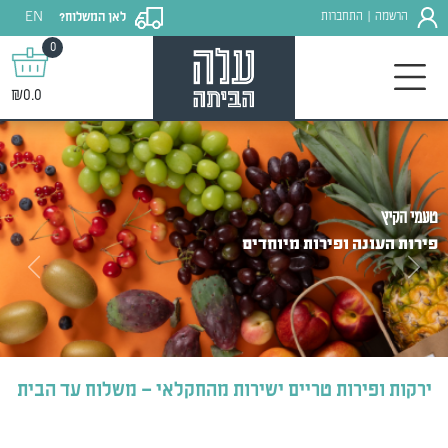
EN
הרשמה
התחברות
לאן המשלוח?
|
0
₪0.0
טעמי הקיץ
פירות העונה ופירות מיוחדים
Next
Previous
ירקות ופירות טריים ישירות מהחקלאי – משלוח עד הבית