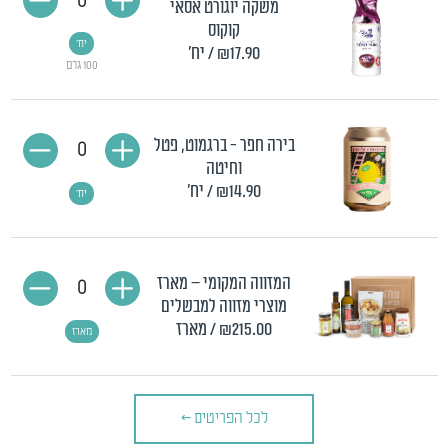
0
משקה יוגורט אסאי
קוקוס
יח'
₪17.90
/ יח'
100 גרם
בירה חפר - ברגמוט, פטל
0
וחיטה
₪14.90
/ יח'
יח'
המזווה המקומי – מארז
0
מוצרי מזווה למבשלים
₪215.00
/ מארז
מארז
לכל הפריטים
>