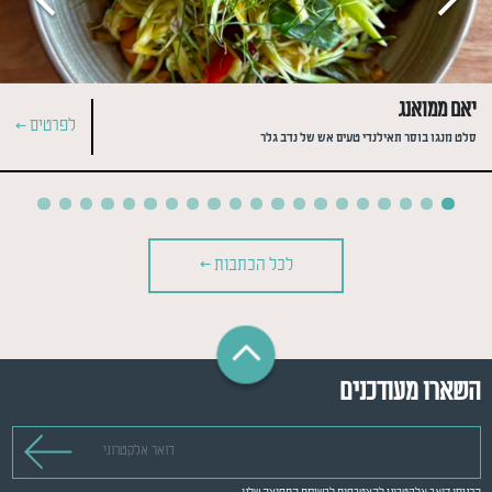
יאם ממואנג
לפרטים >
סלט מנגו בוסר תאילנדי טעים אש של נדב גלר
לכל הכתבות >
השארו מעודכנים
דואר אלקטרוני