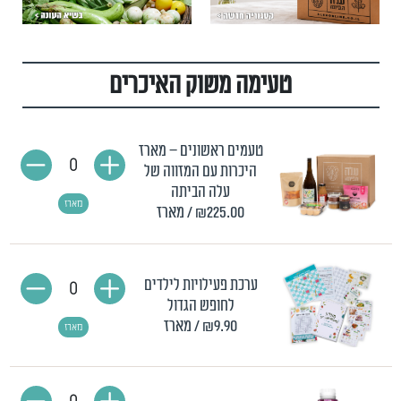
טעימה משוק האיכרים
טעמים ראשונים – מארז
0
היכרות עם המזווה של
עלה הביתה
מארז
₪225.00
/ מארז
ערכת פעילויות לילדים
0
לחופש הגדול
₪9.90
/ מארז
מארז