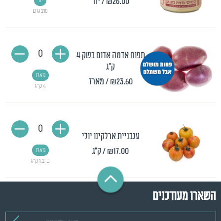
₪26.00
/ יח'
יח'
210 גרם
0
תפוח אדמה אדום בשק 4
ק"ג
מארז
₪23.60
/ מארז
4 ק"ג
0
עגבניית ארלקינו יולי
₪17.00
/ ק"ג
מארז
כ-1.2 ק"ג
השארו מעודכנים
דואר אלקטרוני