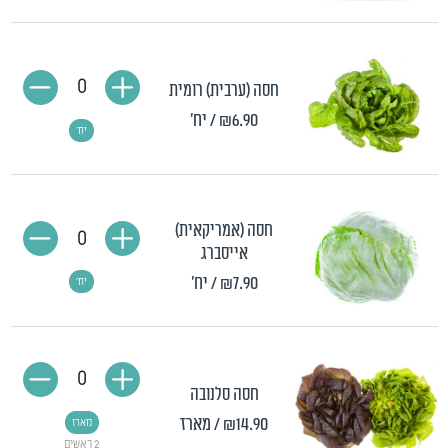
0
חסה (ערבית) רומית
₪6.90
/ יח'
יח'
חסה (אמריקאית)
0
אייסברג
₪7.90
/ יח'
יח'
0
חסה סלנובה
₪14.90
/ מארז
מארז
2 ראשים