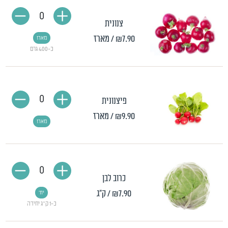
0
צנונית
₪7.90
/ מארז
מארז
כ-400 גרם
0
פיצנונית
₪9.90
/ מארז
מארז
0
כרוב לבן
₪7.90
/ ק"ג
יח'
כ-1 ק"ג יחידה