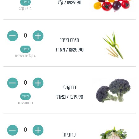
₪29.90
/ ק"ג
מארז
כ-1.2 ק"ג
0
תירס בייבי
₪25.90
/ מארז
מארז
4 קלחים צעירים
0
ברוקולי
₪19.90
/ מארז
מארז
כ- 500 גרם
0
כרובית