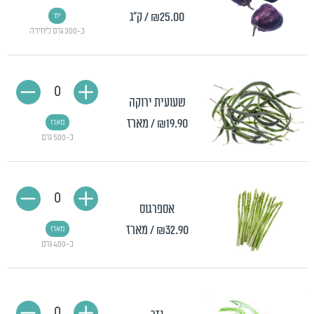
₪25.00
/ ק"ג
יח'
כ-300 גרם ליחידה
0
שעועית ירוקה
₪19.90
/ מארז
מארז
כ-500 גרם
0
אספרגוס
₪32.90
/ מארז
מארז
כ-400 גרם
0