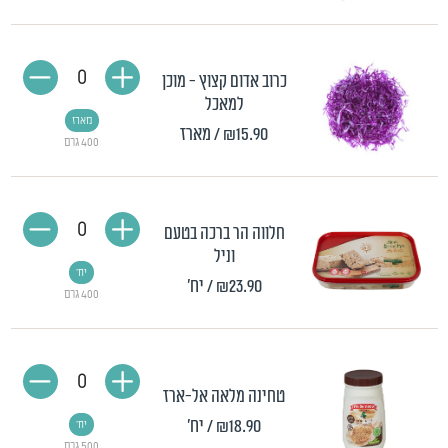
0
כרוב אדום קצוץ - מוכן
למאכל
מארז
₪15.90
/ מארז
400 גרם
0
חלווה הר ברכה בטעם
וניל
יח'
₪23.90
/ יח'
400 גרם
0
טחינה מלאה אל-ארז
₪18.90
/ יח'
יח'
500 גרם