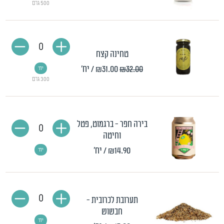
500 גרם
0
טחינה קצח
₪32.00
₪31.00
/ יח'
יח'
300 גרם
בירה חפר - ברגמוט, פטל
0
וחיטה
₪14.90
/ יח'
יח'
0
תערובת לכרובית -
חבשוש
יח'