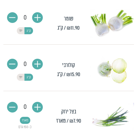
0
שומר
₪11.90
/ ק"ג
ק"ג
יח'
0
קולורבי
₪15.90
/ ק"ג
ק"ג
יח'
0
בצל ירוק
₪7.90
/ מארז
מארז
כ-150 גרם