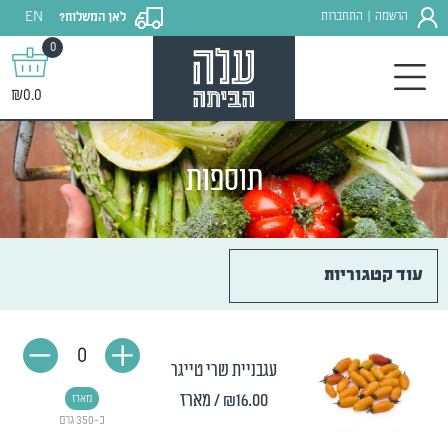
EN
הרשמה
התחברות
לאן המשלוח?
|
0
₪0.0
תוספות
עוד קטגוריות
0
עגבניית שרי טייגר
₪16.00
/ מארז
מארז
כ-350 גרם