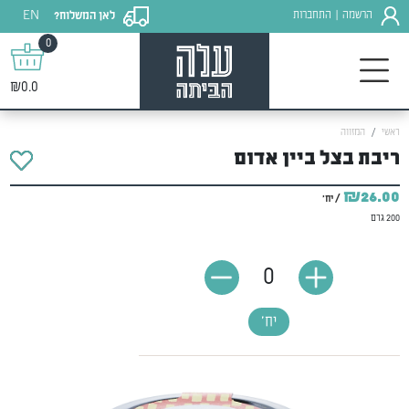
EN
הרשמה
התחברות
לאן המשלוח?
|
0
₪0.0
ראשי
המזווה
ריבת בצל ביין אדום
₪26.00
/ יח'
200 גרם
0
יח'