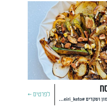
סח
לפרטים >
מחבת ירקות אביבית עם לימון ושקדים #talmeiri_keto