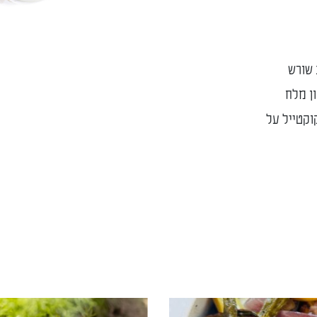
 שורש
ון מלח
וקטייל על