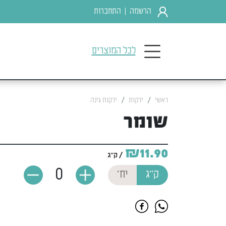
הרשמה
התחברות
|
לכל המוצרים
ראשי
ירקות
ירקות גינה
שומר
₪11.90
/ ק"ג
0
ק"ג
יח'