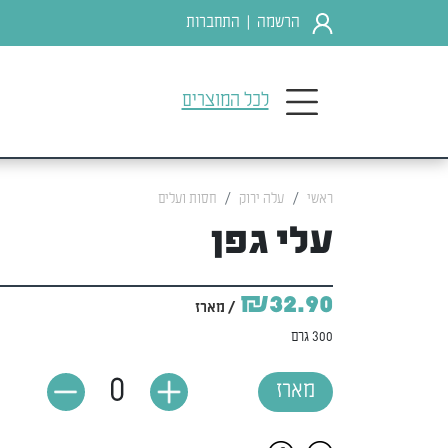
הרשמה
התחברות
|
לכל המוצרים
ראשי
עלה ירוק
חסות ועלים
עלי גפן
₪32.90
/ מארז
300 גרם
0
מארז