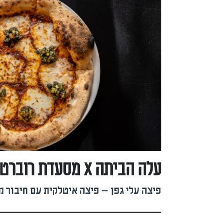
עלה הביתה x מסעדת רוברטה וינצ'י
פיצה עלי גפן — פיצה איטלקית עם חיבור מ