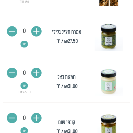
180 גרם
0
ממרח חציל גלילי
₪27.50
/ יח'
יח'
0
חמאת בצל
₪31.00
/ יח'
יח'
כ - 165 גרם
0
קונפי שום
₪31.00
/ יח'
יח'