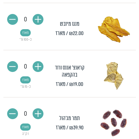
0
מנגו מיובש
₪22.00
/ מארז
מארז
כ-100 גר'
0
קראנצ' אננס ורוד
בהקפאה
מארז
₪19.00
/ מארז
כ-15 גר'
0
תמר מג'הול
₪39.90
/ מארז
מארז
1 ק"ג