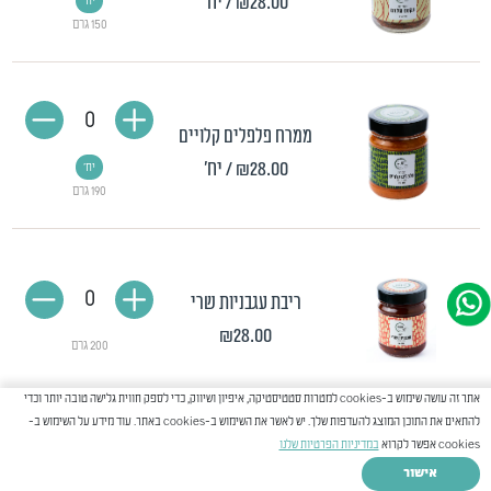
₪28.00
/ יח'
יח'
150 גרם
0
ממרח פלפלים קלויים
₪28.00
/ יח'
יח'
190 גרם
0
ריבת עגבניות שרי
₪28.00
200 גרם
אתר זה עושה שימוש ב-cookies למטרות סטטיסטיקה, איפיון ושיווק, כדי לספק חווית גלישה טובה יותר וכדי
להתאים את התוכן המוצג להעדפות שלך. יש לאשר את השימוש ב-cookies באתר. עוד מידע על השימוש ב-
cookies אפשר לקרוא
במדיניות הפרטיות שלנו
0
לדר מנגו אישי
אישור