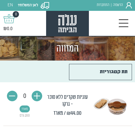
EN
הרשמה
התחברות
לאן המשלוח?
|
0
₪0.0
המזווה
תת קטגוריות
0
עוגיות שקדים ללא סוכר
- גרקו
מארז
₪44.00
/ מארז
200 גרם