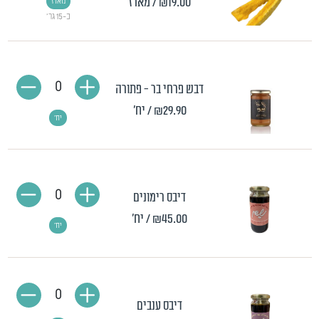
₪19.00
/ מארז
מארז
כ-15 גר'
0
דבש פרחי בר - פתורה
₪29.90
/ יח'
יח'
0
דיבס רימונים
₪45.00
/ יח'
יח'
0
דיבס ענבים