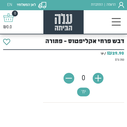
EN
הרשמה
התחברות
לאן המשלוח?
|
0
₪0.0
דבש פרחי אקליפטוס - פתורה
₪29.90
/ יח'
350 גרם
0
יח'