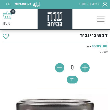
EN
הרשמה
התחברות
לאן המשלוח?
|
0
₪0.0
דבש ג'ינג'ר
₪39.00
/ יח'
300 גרם
0
יח'