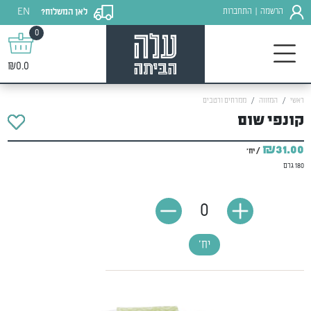
EN
הרשמה
התחברות
לאן המשלוח?
|
0
₪0.0
ראשי
המזווה
ממרחים ורטבים
קונפי שום
₪31.00
/ יח'
180 גרם
0
יח'